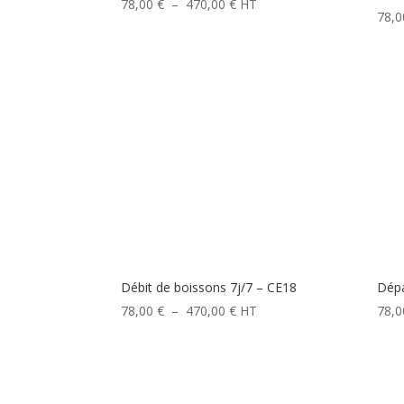
Plage
78,00
€
–
470,00
€
HT
78,
de
prix :
78,00 €
à
470,00 €
Débit de boissons 7j/7 – CE18
Dépa
Plage
78,00
€
–
470,00
€
HT
78,
de
prix :
78,00 €
à