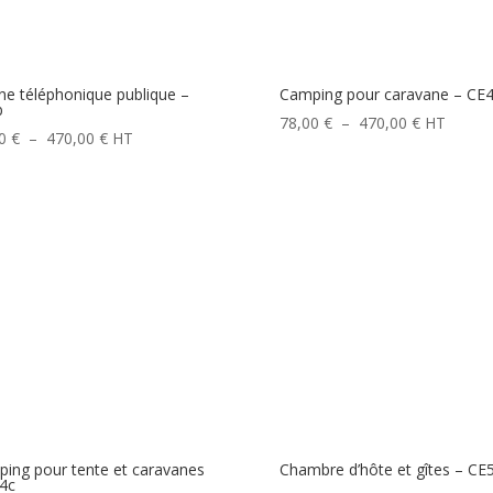
ne téléphonique publique –
Camping pour caravane – CE
b
Plage
78,00
€
–
470,00
€
HT
Plage
00
€
–
470,00
€
HT
de
de
prix :
prix :
78,00 €
78,00 €
à
à
470,00 €
470,00 €
ing pour tente et caravanes
Chambre d’hôte et gîtes – CE
4c