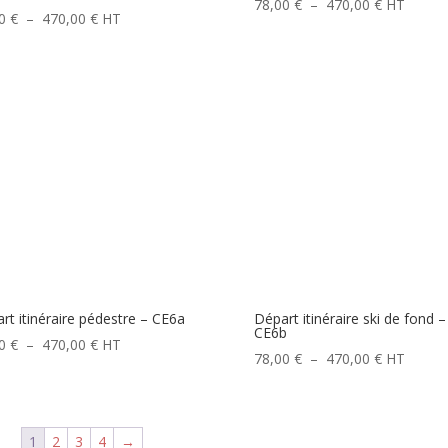
Plage
78,00
€
–
470,00
€
HT
Plage
00
€
–
470,00
€
HT
de
de
prix :
prix :
78,00 €
78,00 €
à
à
470,00 €
470,00 €
rt itinéraire pédestre – CE6a
Départ itinéraire ski de fond –
CE6b
Plage
00
€
–
470,00
€
HT
Plage
78,00
€
–
470,00
€
HT
de
de
prix :
prix :
78,00 €
78,00 €
à
1
2
3
4
→