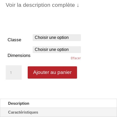
Voir la description complète ↓
Classe
Dimensions
Effacer
quantité
Ajouter au panier
de
Camping
pour
caravane
-
CE4b
Description
Caractéristiques