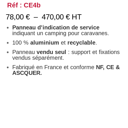
Réf : CE4b
Plage
78,00
€
–
470,00
€
HT
de
prix :
Panneau d’indication de service
78,00 €
indiquant un camping pour caravanes.
à
100 %
aluminium
et
recyclable
.
470,00 €
Panneau
vendu seul
: support et fixations
vendus séparément.
Fabriqué en France et conforme
NF, CE &
ASCQUER.