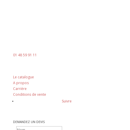
Le vendredi : 8h00 - 14h00
Contact
Mail :
contact@ingenia-sa.fr
Téléphone :
01 48 59 91 11
Nos principes
Le catalogue
A propos
Carrière
Conditions de vente
Suivre
DEMANDEZ UN DEVIS