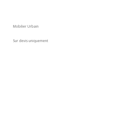
Mobilier Urbain
Sur devis uniquement
Adresse
5 rue du Marais
Montreuil
93100
Horaires
Du lundi au jeudi
8h00 - 18h00