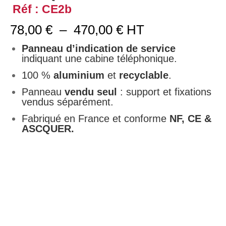
Réf : CE2b
Plage
78,00
€
–
470,00
€
HT
de
prix :
Panneau d’indication de service
78,00 €
indiquant une cabine téléphonique.
à
100 %
aluminium
et
recyclable
.
470,00 €
Panneau
vendu seul
: support et fixations
vendus séparément.
Fabriqué en France et conforme
NF, CE &
ASCQUER.