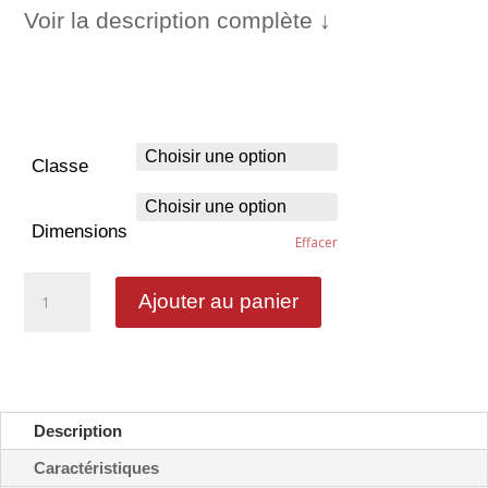
Voir la description complète ↓
Classe
Dimensions
Effacer
quantité
Ajouter au panier
de
Cabine
téléphonique
publique
-
CE2b
Description
Caractéristiques