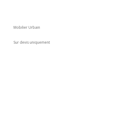
Mobilier Urbain
Sur devis uniquement
Adresse
5 rue du Marais
Montreuil
93100
Horaires
Du lundi au jeudi
8h00 - 18h00