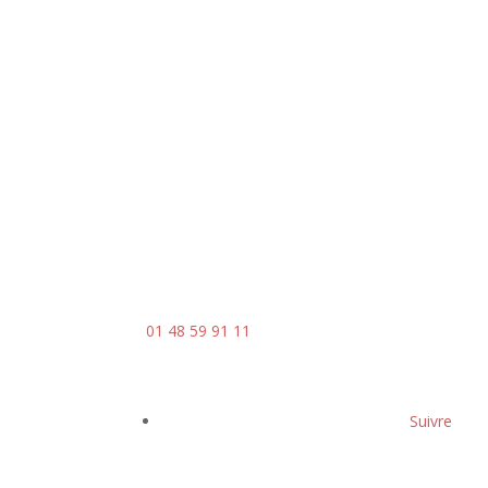
Horaires
Du lundi au jeudi
8h00 - 18h00
Le vendredi : 8h00 - 14h00
Contact
Mail :
contact@ingenia-sa.fr
Téléphone :
01 48 59 91 11
Suivre