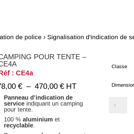
ation de police
›
Signalisation d'indication de s
CAMPING POUR TENTE –
CE4A
Classe
Réf : CE4a
Plage
78,00
€
–
470,00
€
HT
Dimensio
de
Panneau d’indication de
prix :
quantité
service
indiquant un camping
78,00 €
de
pour tente.
à
Camping
470,00 €
100 %
aluminium
et
pour
recyclable
.
tente