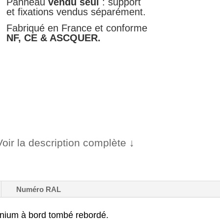
-
Panneau
vendu seul
: support
et fixations vendus séparément.
CE4a
Fabriqué en France et conforme
NF, CE & ASCQUER.
Voir la description complète ↓
Numéro RAL
inium à bord tombé rebordé.