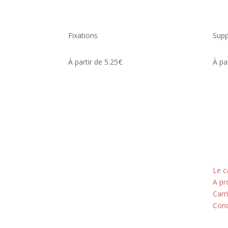
Fixations
Supp
À partir de 5.25€
À pa
Adresse
Nos
5 rue du Marais
Le c
A pr
Montreuil
Carr
Cond
93100