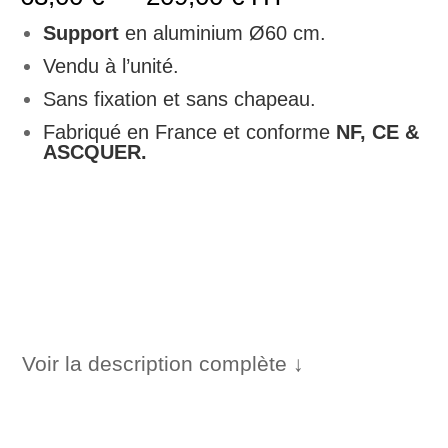
de
prix :
Support
en aluminium Ø60 cm.
63,00 €
Vendu à l’unité.
à
209,00 €
Sans fixation et sans chapeau.
Fabriqué en France et conforme
NF, CE &
ASCQUER.
Voir la description complète ↓