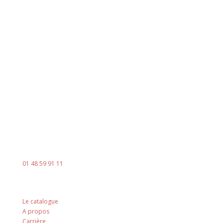
93100
Horaires
Du lundi au jeudi
8h00 - 18h00
Le vendredi : 8h00 - 14h00
Contact
Mail :
contact@ingenia-sa.fr
Téléphone :
01 48 59 91 11
Nos principes
Le catalogue
A propos
Carrière