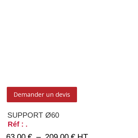
Demander un devis
SUPPORT Ø60
Réf : .
Plage
63,00
€
–
209,00
€
HT