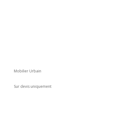
Mobilier Urbain
Sur devis uniquement
Adresse
5 rue du Marais
Montreuil