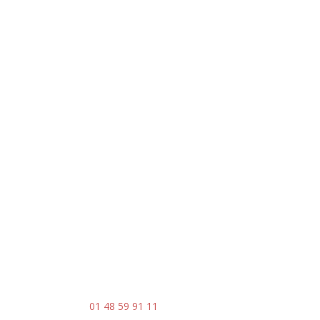
Adresse
5 rue du Marais – Montreuil
93 100
Horaires
Du lundi au vendredi
8h30 – 17h30
Contact
Mail : contact@ingenia-sa.fr
Téléphone :
01 48 59 91 11