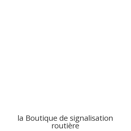
Signalisation routière
Achetez en ligne tout le matériel nécessaire pour
équiper vos villes ou vos travaux d’une signalisation
adaptée pour être en toute sécurité
Livraison offerte dès 500€ d’achat
• livraison en 48h
la Boutique de signalisation
routière