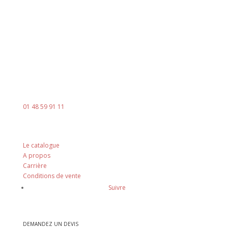
8h00 - 18h00
Le vendredi : 8h00 - 14h00
Contact
Mail :
contact@ingenia-sa.fr
Téléphone :
01 48 59 91 11
Nos principes
Le catalogue
A propos
Carrière
Conditions de vente
Suivre
DEMANDEZ UN DEVIS