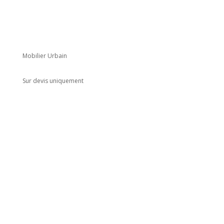
Mobilier Urbain
Sur devis uniquement
Adresse
5 rue du Marais
Montreuil
93100
Horaires
Du lundi au jeudi