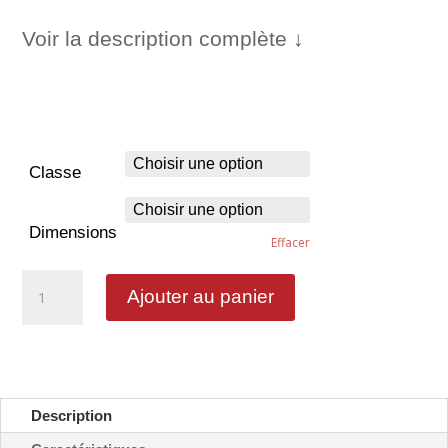
Voir la description complète ↓
Classe
Dimensions
Effacer
quantité
Ajouter au panier
de
Informations
services
ou
touristiques
-
Description
CE3a