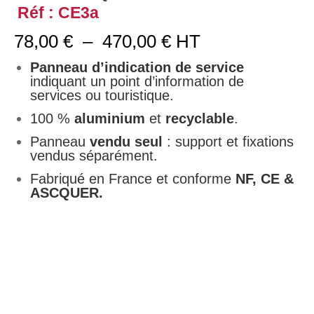
Réf : CE3a
Plage
78,00
€
–
470,00
€
HT
de
prix :
Panneau d’indication de service
78,00 €
indiquant un point d’information de
à
services ou touristique.
470,00 €
100 %
aluminium
et
recyclable
.
Panneau
vendu seul
: support et fixations
vendus séparément.
Fabriqué en France et conforme
NF, CE &
ASCQUER.