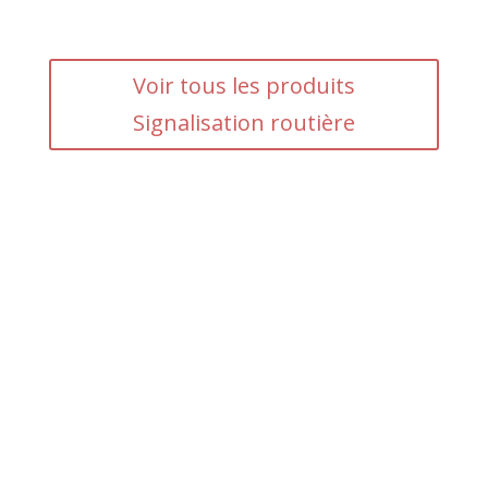
Voir tous les produits
Signalisation routière
Adresse
5 rue du Marais – Montreuil
93 100
Horaires