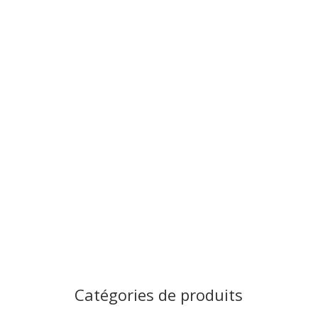
Signalisation de police
En ville, à la campagne ou sur
les autoroutes les panneaux
de police signalent sur des
dangers ou sur des règles à
suivre sur le lieu
d’implantation.
Catégories de produits