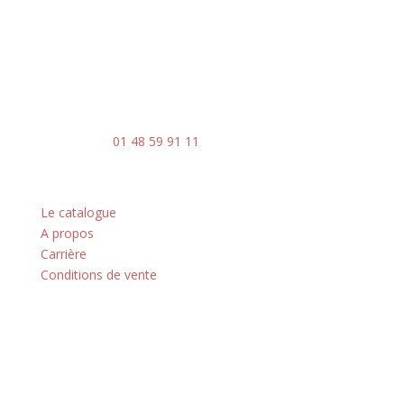
Du lundi au vendredi
8h30 – 17h30
Contact
Mail : contact@ingenia-sa.fr
Téléphone :
01 48 59 91 11
Nos principes
Le catalogue
A propos
Carrière
Conditions de vente