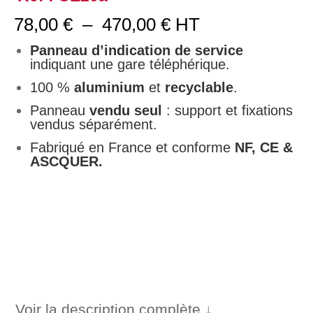
Plage
78,00
€
–
470,00
€
HT
de
prix :
Panneau d’indication de service
78,00 €
indiquant une gare téléphérique.
à
100 %
aluminium
et
recyclable
.
470,00 €
Panneau
vendu seul
: support et fixations
vendus séparément.
Fabriqué en France et conforme
NF, CE &
ASCQUER.
Voir la description complète ↓