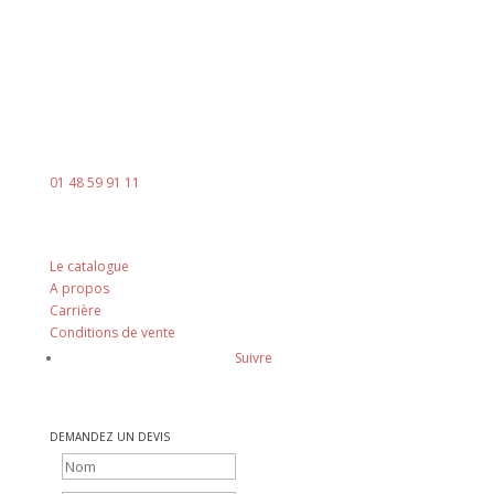
Contact
Mail :
contact@ingenia-sa.fr
Téléphone :
01 48 59 91 11
Nos principes
Le catalogue
A propos
Carrière
Conditions de vente
Suivre
DEMANDEZ UN DEVIS