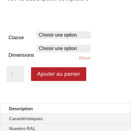
Classe
Dimensions
Effacer
quantité
Ajouter au panier
de
Gare
téléphérique
-
C20a
Description
Caractéristiques
Numéro RAL