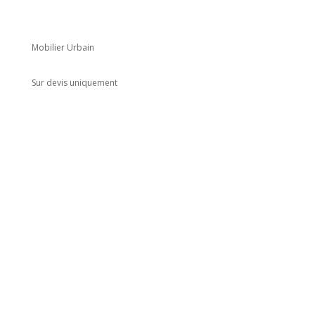
Mobilier Urbain
Sur devis uniquement
Adresse
5 rue du Marais
Montreuil
93100
Horaires
Du lundi au jeudi
8h00 - 18h00
Le vendredi : 8h00 - 14h00