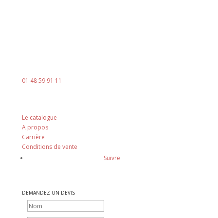
Contact
Mail :
contact@ingenia-sa.fr
Téléphone :
01 48 59 91 11
Nos principes
Le catalogue
A propos
Carrière
Conditions de vente
Suivre
DEMANDEZ UN DEVIS