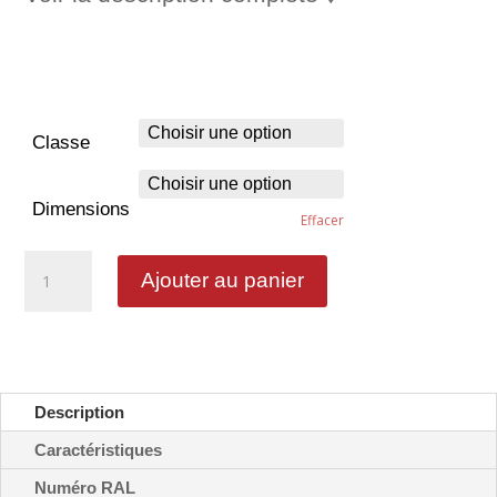
Classe
Dimensions
Effacer
quantité
Ajouter au panier
de
Gare
auto/train
-
CE8
Description
Caractéristiques
Numéro RAL