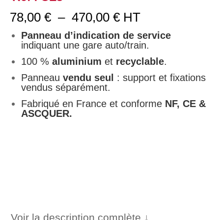
Plage
78,00
€
–
470,00
€
HT
de
prix :
Panneau d’indication de service
78,00 €
indiquant une gare auto/train.
à
100 %
aluminium
et
recyclable
.
470,00 €
Panneau
vendu seul
: support et fixations
vendus séparément.
Fabriqué en France et conforme
NF, CE &
ASCQUER.
Voir la description complète ↓