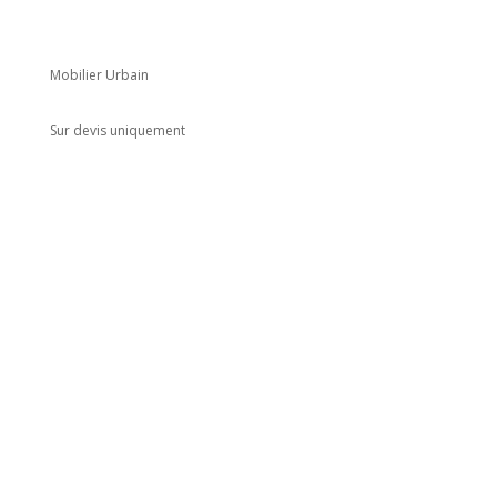
Mobilier Urbain
Sur devis uniquement
Adresse
5 rue du Marais
Montreuil
93100
Horaires
Du lundi au jeudi
8h00 - 18h00
Le vendredi : 8h00 - 14h00