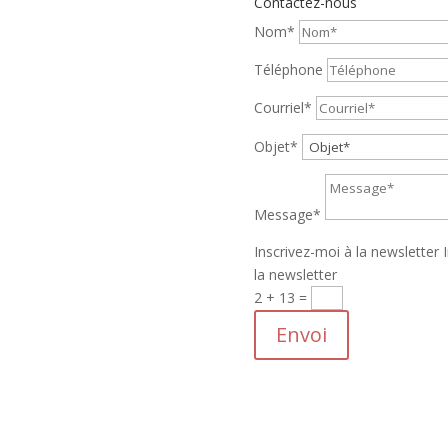
Contactez-nous
Nom*
 principes
atalogue
Téléphone
opos
Courriel*
ière
itions de vente
Objet*
Message*
Inscrivez-moi à la newsletter
la newsletter
2 + 13
=
Envoi