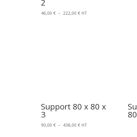
2
Plage
46,00
€
–
222,00
€
HT
de
prix :
46,00 €
à
222,00 €
Support 80 x 80 x
Su
3
80
Plage
90,00
€
–
438,00
€
HT
de