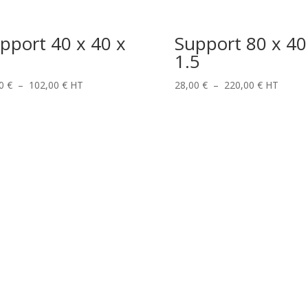
pport 40 x 40 x
Support 80 x 40
1.5
Plage
Plage
00
€
–
102,00
€
HT
28,00
€
–
220,00
€
HT
de
de
prix :
prix :
38,00 €
28,00 €
à
à
102,00 €
220,00 €