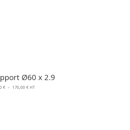
pport Ø60 x 2.9
Plage
00
€
–
170,00
€
HT
de
prix :
63,00 €
à
170,00 €