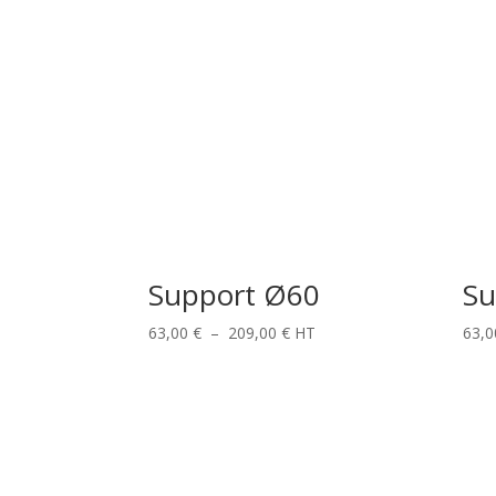
prix :
90,00 €
à
438,00 €
Support Ø60
Su
Plage
63,00
€
–
209,00
€
HT
63,
de
prix :
63,00 €
à
209,00 €