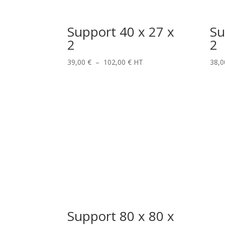
Support 40 x 27 x
Su
2
2
Plage
39,00
€
–
102,00
€
HT
38,
de
prix :
39,00 €
à
102,00 €
Support 80 x 80 x