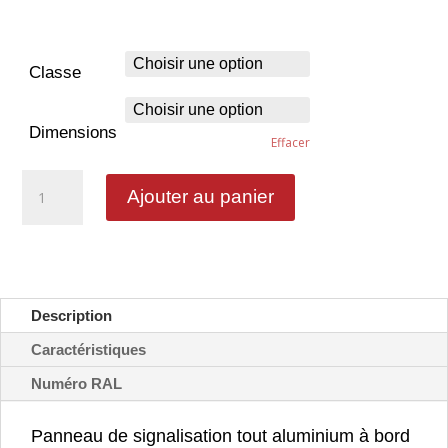
Classe
Dimensions
Effacer
quantité
Ajouter au panier
de
Zone
de
stationnement
alterné
avec
Description
disque
-
Caractéristiques
B6b5
Numéro RAL
Panneau de signalisation tout aluminium à bord