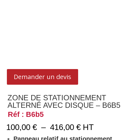
Demander un devis
ZONE DE STATIONNEMENT
ALTERNÉ AVEC DISQUE – B6B5
Réf : B6b5
Plage
100,00
€
–
416,00
€
HT
de
prix :
Panneau relatif au stationnement