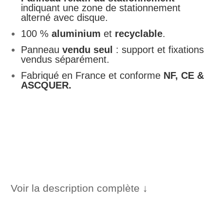
100,00 €
indiquant une zone de stationnement
à
alterné avec disque.
416,00 €
100 %
aluminium
et
recyclable
.
Panneau
vendu seul
: support et fixations
vendus séparément.
Fabriqué en France et conforme
NF, CE &
ASCQUER.
Voir la description complète ↓