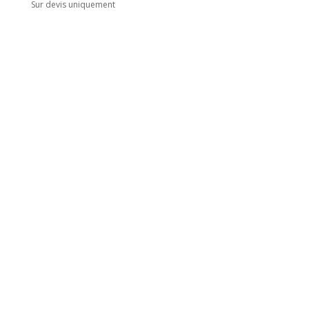
Sur devis uniquement
Adresse
5 rue du Marais
Montreuil
93100
Horaires
Du lundi au jeudi
8h00 - 18h00
Le vendredi : 8h00 - 14h00
Contact
Mail :
contact@ingenia-sa.fr