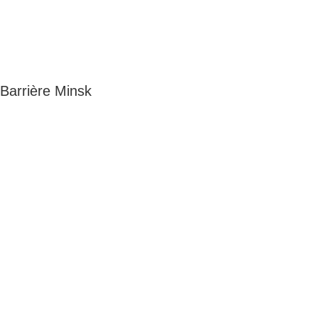
Barrière Minsk
Adresse
5 rue du Marais
Montreuil
93100
Horaires
Du lundi au jeudi