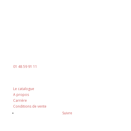
8h00 - 18h00
Le vendredi : 8h00 - 14h00
Contact
Mail :
contact@ingenia-sa.fr
Téléphone :
01 48 59 91 11
Nos principes
Le catalogue
A propos
Carrière
Conditions de vente
Suivre