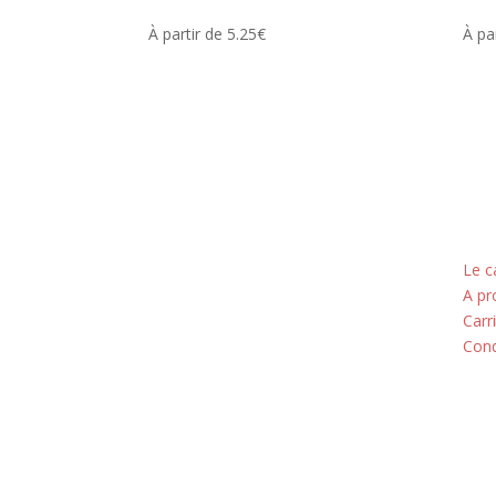
À partir de 5.25€
À pa
Adresse
Nos
5 rue du Marais
Le c
A pr
Montreuil
Carr
Cond
93100
Horaires
Du lundi au jeudi
8h00 - 18h00