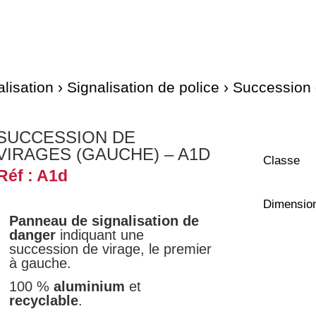
lisation
›
Signalisation de police
› Succession 
SUCCESSION DE
VIRAGES (GAUCHE) – A1D
Classe
Réf : A1d
Dimensio
Panneau de signalisation de
danger
indiquant une
succession de virage, le premier
à gauche.
100 %
aluminium
et
recyclable
.