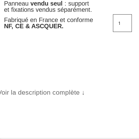
Panneau
vendu seul
: support
et fixations vendus séparément.
quantité
Fabriqué en France et conforme
de
NF, CE & ASCQUER.
Successio
de
virages
(gauche)
-
A1d
Voir la description complète ↓