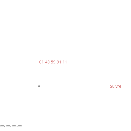
Le vendredi : 8h00 - 14h00
Contact
Mail :
contact@ingenia-sa.fr
Téléphone :
01 48 59 91 11
Suivre