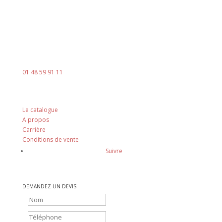
Contact
Mail :
contact@ingenia-sa.fr
Téléphone :
01 48 59 91 11
Nos principes
Le catalogue
A propos
Carrière
Conditions de vente
Suivre
DEMANDEZ UN DEVIS