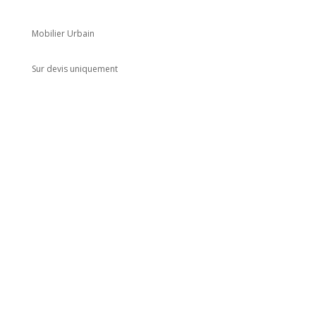
Mobilier Urbain
Sur devis uniquement
Adresse
5 rue du Marais
Montreuil
93100
Horaires
Du lundi au jeudi
8h00 - 18h00
Le vendredi : 8h00 - 14h00