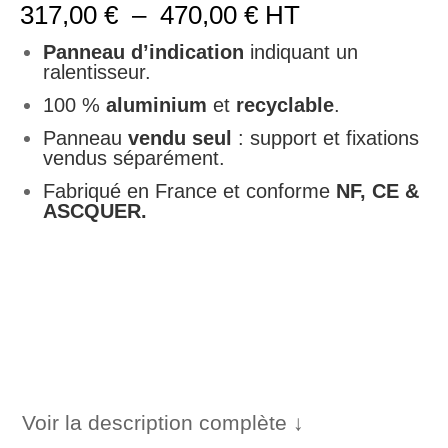
Plage
317,00
€
–
470,00
€
HT
de
prix :
Panneau d’indication
indiquant un
317,00 €
ralentisseur.
à
100 %
aluminium
et
recyclable
.
470,00 €
Panneau
vendu seul
: support et fixations
vendus séparément.
Fabriqué en France et conforme
NF, CE &
ASCQUER.
Voir la description complète ↓