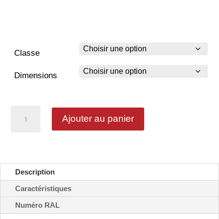
Classe
Dimensions
quantité
Ajouter au panier
de
Ralentisseur
-
C27
Description
Caractéristiques
Numéro RAL