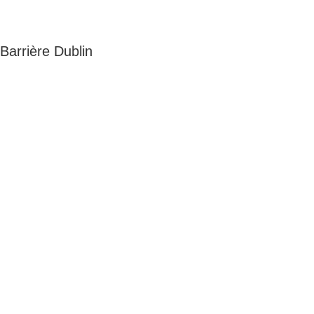
Barrière Dublin
Adresse
5 rue du Marais
Montreuil
93100
Horaires
Du lundi au jeudi
8h00 - 18h00
Le vendredi : 8h00 - 14h00