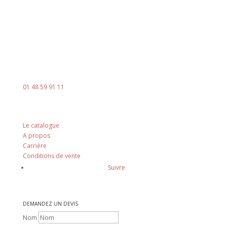
Contact
Mail :
contact@ingenia-sa.fr
Téléphone :
01 48 59 91 11
Nos principes
Le catalogue
A propos
Carrière
Conditions de vente
Suivre
DEMANDEZ UN DEVIS
Nom