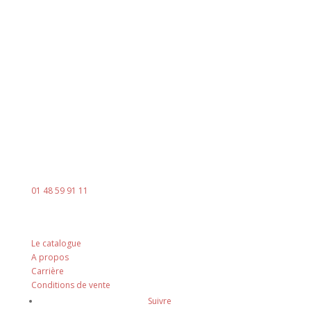
Horaires
Du lundi au jeudi
8h00 - 18h00
Le vendredi : 8h00 - 14h00
Contact
Mail :
contact@ingenia-sa.fr
Téléphone :
01 48 59 91 11
Nos principes
Le catalogue
A propos
Carrière
Conditions de vente
Suivre