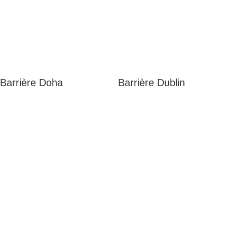
Barrière Doha
Barrière Dublin
Adresse
5 rue du Marais
Montreuil
93100