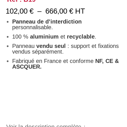
Plage
102,00
€
–
666,00
€
HT
de
prix :
Panneau de d’interdiction
102,00 €
personnalisable.
à
100 %
aluminium
et
recyclable
.
666,00 €
Panneau
vendu seul
: support et fixations
vendus séparément.
Fabriqué en France et conforme
NF, CE &
ASCQUER.
Voir la description complète ↓