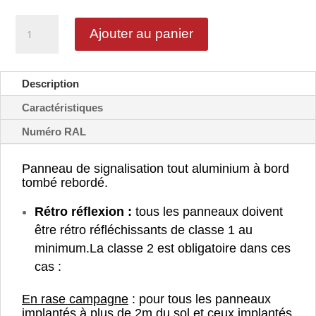
quantité
Ajouter au panier
de
Panneau
d'interdiction
personnalisable
Description
-
B19
Caractéristiques
Numéro RAL
Panneau de signalisation tout aluminium à bord
tombé rebordé.
Rétro réflexion :
tous les panneaux doivent
être rétro réfléchissants de classe 1 au
minimum.
La classe 2 est obligatoire dans ces
cas :
En rase campagne
: pour tous les panneaux
implantés à plus de 2m du sol et ceux implantés