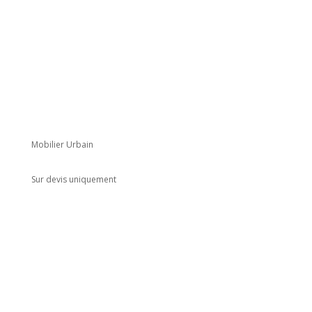
Mobilier Urbain
Sur devis uniquement
Adresse
5 rue du Marais
Montreuil
93100