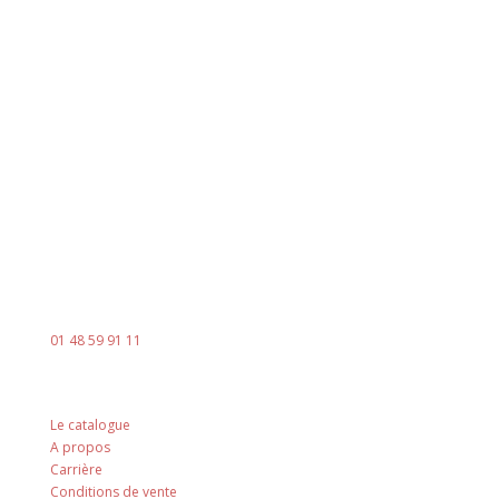
Horaires
Du lundi au jeudi
8h00 - 18h00
Le vendredi : 8h00 - 14h00
Contact
Mail :
contact@ingenia-sa.fr
Téléphone :
01 48 59 91 11
Nos principes
Le catalogue
A propos
Carrière
Conditions de vente