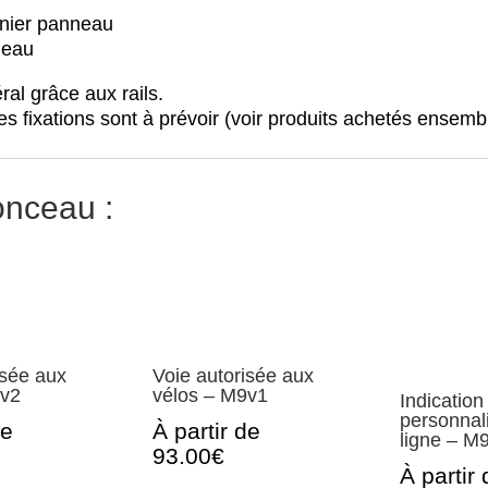
rnier panneau
neau
al grâce aux rails.
s fixations sont à prévoir (voir produits achetés ensembl
onceau :
isée aux
Voie autorisée aux
9v2
vélos – M9v1
Indication
personnal
de
À partir de
ligne – M
93.00€
À partir 