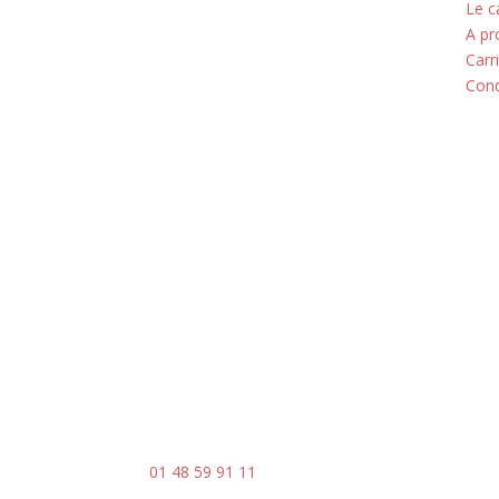
5 rue du Marais
Le c
A pr
Montreuil
Carr
Cond
93100
Horaires
Du lundi au jeudi
8h00 - 18h00
Le vendredi : 8h00 - 14h00
Contact
Mail :
contact@ingenia-sa.fr
Téléphone :
01 48 59 91 11