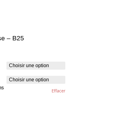
se – B25
ns
Effacer