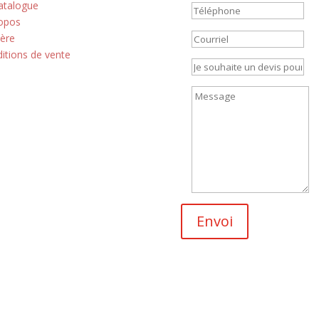
atalogue
opos
ière
itions de vente
Envoi