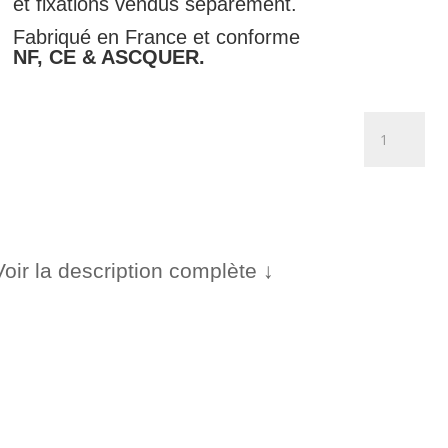
et fixations vendus séparément.
Fabriqué en France et conforme
NF, CE & ASCQUER.
quantité
de
Panneau
d'obligation
de
vitesse
-
Voir la description complète ↓
B25