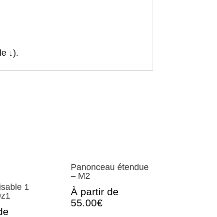
e ↓).
Panonceau étendue
– M2
isable 1
À partir de
9z1
55.00€
de