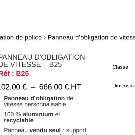
ation de police
› Panneau d’obligation de vites
PANNEAU D’OBLIGATION
DE VITESSE – B25
Classe
Réf : B25
Plage
102,00
€
–
666,00
€
HT
Dimensio
de
Panneau d’obligation
de
prix :
vitesse personnalisable.
102,00 €
à
100 %
aluminium
et
666,00 €
recyclable
.
Panneau
vendu seul
: support