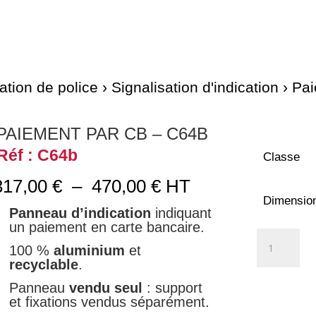
ation de police
›
Signalisation d'indication
› Pa
PAIEMENT PAR CB – C64B
Réf : C64b
Classe
Plage
317,00
€
–
470,00
€
HT
de
Dimensio
Panneau d’indication
indiquant
prix :
un paiement en carte bancaire.
317,00 €
quantité
à
100 %
aluminium
et
de
470,00 €
recyclable
.
Paiement
par
Panneau
vendu seul
: support
et fixations vendus séparément.
CB