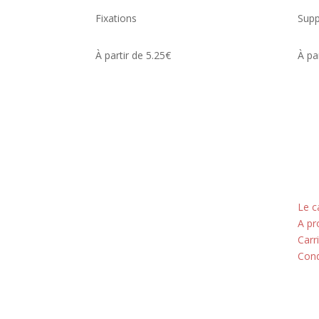
Fixations
Supp
À partir de 5.25€
À pa
Adresse
Nos
5 rue du Marais
Le c
A pr
Montreuil
Carr
Cond
93100
Horaires
Du lundi au jeudi