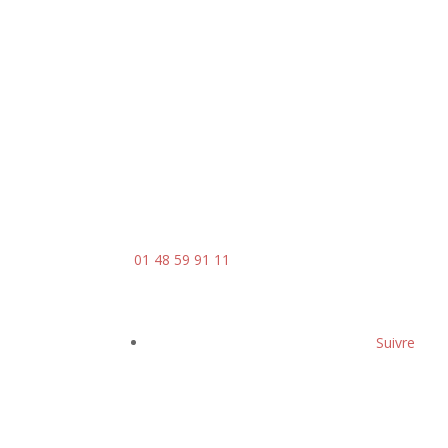
8h00 - 18h00
Le vendredi : 8h00 - 14h00
Contact
Mail :
contact@ingenia-sa.fr
Téléphone :
01 48 59 91 11
Suivre