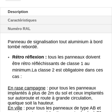
de
sens
Description
tout
droit
Caractéristiques
et
Numéro RAL
gauche
-
B21d2
Panneau de signalisation tout aluminium à bord
tombé rebordé.
Rétro réflexion :
tous les panneaux doivent
être rétro réfléchissants de classe 1 au
minimum.
La classe 2 est obligatoire dans ces
cas :
En rase campagne
: pour tous les panneaux
implantés à plus de 2m du sol et ceux implantés
sur autoroute et route à grande circulation,
quelque soit la hauteur.
En ville
: pour tous les panneaux de type AB et