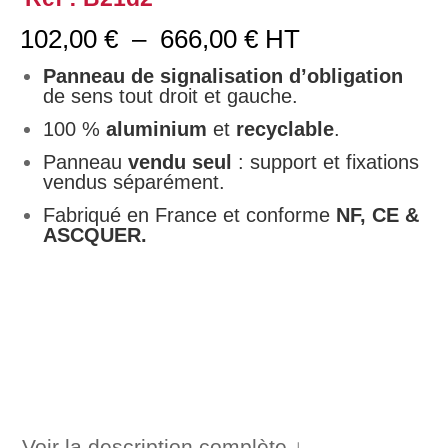
Plage
102,00
€
–
666,00
€
HT
de
prix :
Panneau de signalisation d’obligation
102,00 €
de sens tout droit et gauche.
à
100 %
aluminium
et
recyclable
.
666,00 €
Panneau
vendu seul
: support et fixations
vendus séparément.
Fabriqué en France et conforme
NF, CE &
ASCQUER.
Voir la description complète ↓