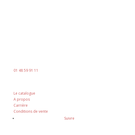
8h00 - 18h00
Le vendredi : 8h00 - 14h00
Contact
Mail :
contact@ingenia-sa.fr
Téléphone :
01 48 59 91 11
Nos principes
Le catalogue
A propos
Carrière
Conditions de vente
Suivre