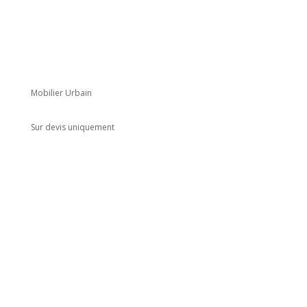
Mobilier Urbain
Sur devis uniquement
Adresse
5 rue du Marais
Montreuil
93100
Horaires
Du lundi au jeudi