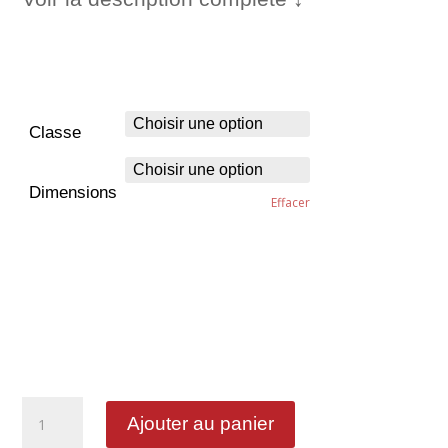
Classe
Dimensions
Effacer
quantité
Ajouter au panier
de
Obligation