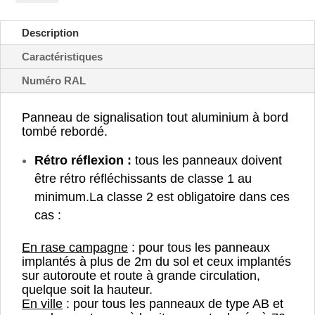
de
sens
Description
tout
droit
Caractéristiques
-
Numéro RAL
B21b
Panneau de signalisation tout aluminium à bord
tombé rebordé.
Rétro réflexion :
tous les panneaux doivent
être rétro réfléchissants de classe 1 au
minimum.
La classe 2 est obligatoire dans ces
cas :
En rase campagne
: pour tous les panneaux
implantés à plus de 2m du sol et ceux implantés
sur autoroute et route à grande circulation,
quelque soit la hauteur.
En ville
: pour tous les panneaux de type AB et