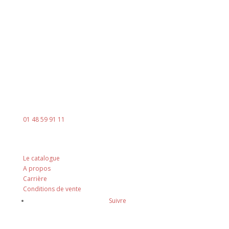
8h00 - 18h00
Le vendredi : 8h00 - 14h00
Contact
Mail :
contact@ingenia-sa.fr
Téléphone :
01 48 59 91 11
Nos principes
Le catalogue
A propos
Carrière
Conditions de vente
Suivre