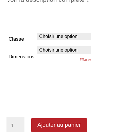
Classe
Dimensions
Effacer
quantité
Ajouter au panier
de
Obligation