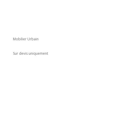
Mobilier Urbain
Sur devis uniquement
Adresse
5 rue du Marais
Montreuil
93100
Horaires
Du lundi au jeudi