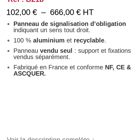
Plage
102,00
€
–
666,00
€
HT
de
prix :
Panneau de signalisation d’obligation
102,00 €
indiquant un sens tout droit.
à
100 %
aluminium
et
recyclable
.
666,00 €
Panneau
vendu seul
: support et fixations
vendus séparément.
Fabriqué en France et conforme
NF, CE &
ASCQUER.
Voir la description complète ↓