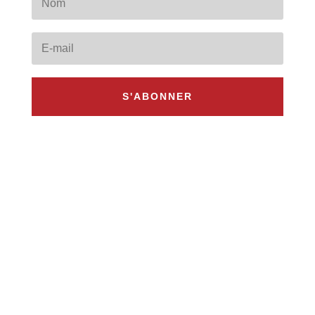
S'ABONNER
Adresse
5 rue du Marais – Montreuil 93 100
Horaires
08h – 17h30
Contact
Mail : @mail.com