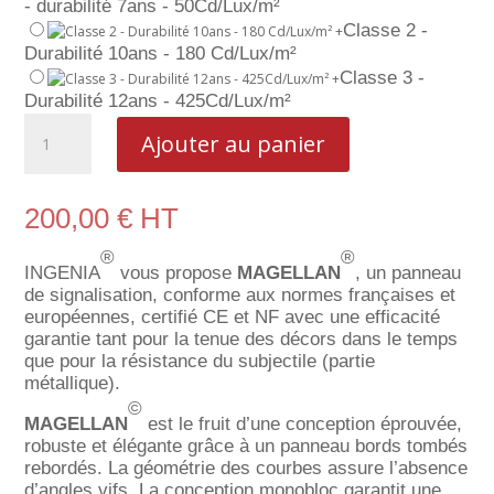
- durabilité 7ans - 50Cd/Lux/m²
Classe 2 -
+
Durabilité 10ans - 180 Cd/Lux/m²
Classe 3 -
+
Durabilité 12ans - 425Cd/Lux/m²
quantité
Ajouter au panier
de
Magellan
–
Panneau
200,00
€
HT
de
signalisation
®
®
INGENIA
vous propose
MAGELLAN
, un panneau
(police)
de signalisation, conforme aux normes françaises et
européennes, certifié CE et NF avec une efficacité
garantie tant pour la tenue des décors dans le temps
que pour la résistance du subjectile (partie
métallique).
©
MAGELLAN
est le fruit d’une conception éprouvée,
robuste et élégante grâce à un panneau bords tombés
rebordés. La géométrie des courbes assure l’absence
d’angles vifs. La conception monobloc garantit une