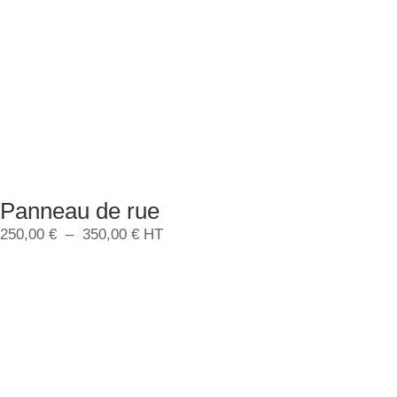
Panneau de rue
Plage
250,00
€
–
350,00
€
HT
de
prix :
250,00 €
à
350,00 €