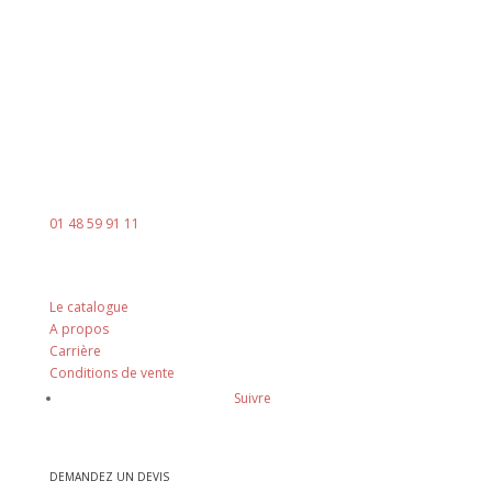
Le vendredi : 8h00 - 14h00
Contact
Mail :
contact@ingenia-sa.fr
Téléphone :
01 48 59 91 11
Nos principes
Le catalogue
A propos
Carrière
Conditions de vente
Suivre
DEMANDEZ UN DEVIS