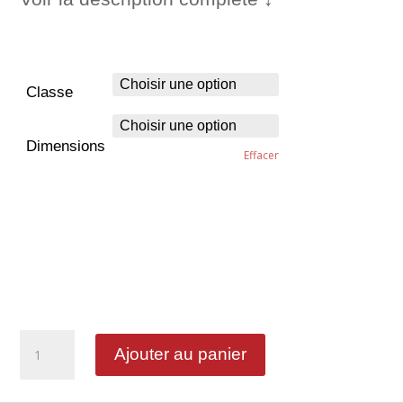
Classe
Dimensions
Effacer
quantité
Ajouter au panier
de
Interdiction
de