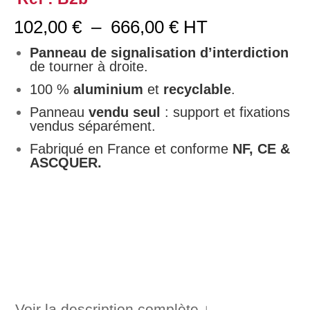
Plage
102,00
€
–
666,00
€
HT
de
prix :
Panneau de signalisation d’interdiction
102,00 €
de tourner à droite.
à
100 %
aluminium
et
recyclable
.
666,00 €
Panneau
vendu seul
: support et fixations
vendus séparément.
Fabriqué en France et conforme
NF, CE &
ASCQUER.
Voir la description complète ↓