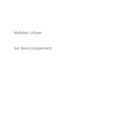
Mobilier Urbain
Sur devis uniquement
Adresse
5 rue du Marais
Montreuil
93100
Horaires
Du lundi au jeudi
8h00 - 18h00