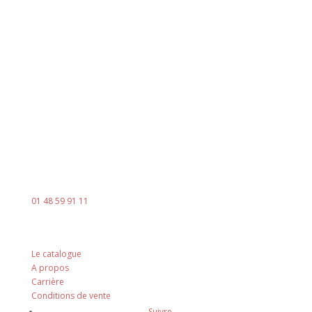
Horaires
Du lundi au jeudi
8h00 - 18h00
Le vendredi : 8h00 - 14h00
Contact
Mail :
contact@ingenia-sa.fr
Téléphone :
01 48 59 91 11
Nos principes
Le catalogue
A propos
Carrière
Conditions de vente
Suivre