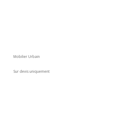
Mobilier Urbain
Sur devis uniquement
Adresse
5 rue du Marais
Montreuil
93100