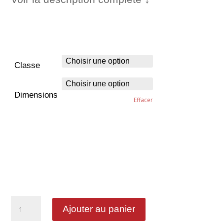
Classe
Dimensions
Effacer
quantité
Ajouter au panier
de
Fin