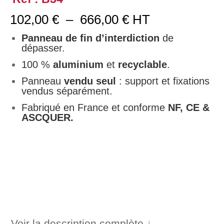
Plage
102,00
€
–
666,00
€
HT
de
prix :
Panneau de fin d’interdiction
de
102,00 €
dépasser.
à
100 %
aluminium
et
recyclable
.
666,00 €
Panneau
vendu seul
: support et fixations
vendus séparément.
Fabriqué en France et conforme
NF, CE &
ASCQUER.
Voir la description complète ↓