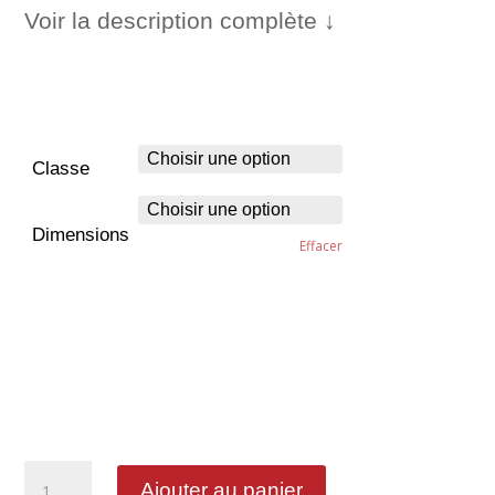
Voir la description complète ↓
Classe
Dimensions
Effacer
quantité
Ajouter au panier
de