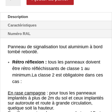
Carrefour
à
sens
Description
giratoire
-
Caractéristiques
AB25
Numéro RAL
Panneau de signalisation tout aluminium à bord
tombé rebordé.
Rétro réflexion :
tous les panneaux doivent
être rétro réfléchissants de classe 1 au
minimum.
La classe 2 est obligatoire dans ces
cas :
En rase campagne
: pour tous les panneaux
implantés à plus de 2m du sol et ceux implantés
sur autoroute et route à grande circulation,
quelque soit la hauteur.