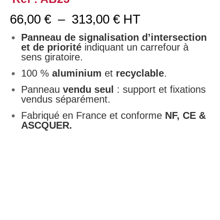
Plage
66,00
€
–
313,00
€
HT
de
prix :
Panneau de signalisation d’intersection
66,00 €
et de priorité
indiquant un carrefour à
à
sens giratoire.
313,00 €
100 %
aluminium
et
recyclable
.
Panneau
vendu seul
: support et fixations
vendus séparément.
Fabriqué en France et conforme
NF, CE &
ASCQUER.