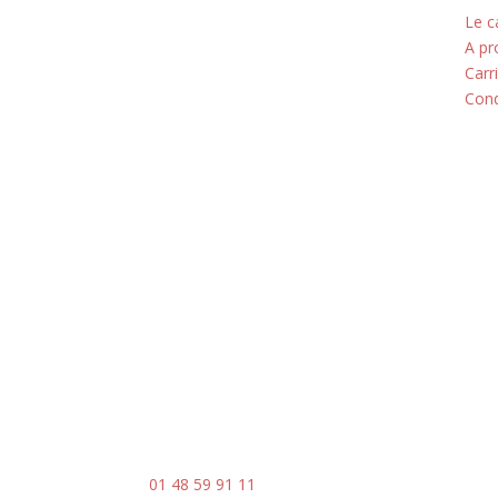
5 rue du Marais
Le c
A pr
Montreuil
Carr
Cond
93100
Horaires
Du lundi au jeudi
8h00 - 18h00
Le vendredi : 8h00 - 14h00
Contact
Mail :
contact@ingenia-sa.fr
Téléphone :
01 48 59 91 11