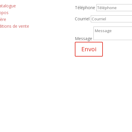
atalogue
Téléphone
opos
Courriel
ière
itions de vente
Message
Envoi