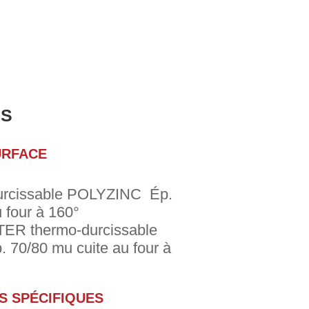
ES
URFACE
urcissable POLYZINC Ép.
 four à 160°
ER thermo-durcissable
p. 70/80 mu cuite au four à
S SPÉCIFIQUES