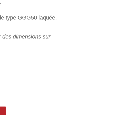
m
de type GGG50 laquée,
r des dimensions sur
s