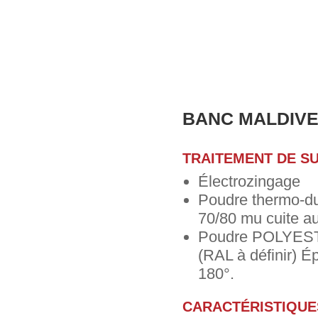
BANC MALDIV
TRAITEMENT DE S
Électrozingage
Poudre thermo-d
70/80 mu cuite au
Poudre POLYEST
(RAL à définir) É
180°.
CARACTÉRISTIQUE