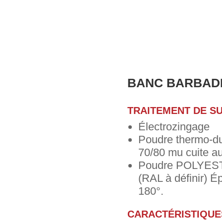
BANC BARBAD
TRAITEMENT DE S
Électrozingage
Poudre thermo-d
70/80 mu cuite au
Poudre POLYEST
(RAL à définir) É
180°.
CARACTÉRISTIQUE