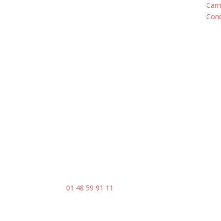
Montreuil
Carr
Cond
93100
Horaires
Du lundi au jeudi
8h00 - 18h00
Le vendredi : 8h00 - 14h00
Contact
Mail :
contact@ingenia-sa.fr
Téléphone :
01 48 59 91 11