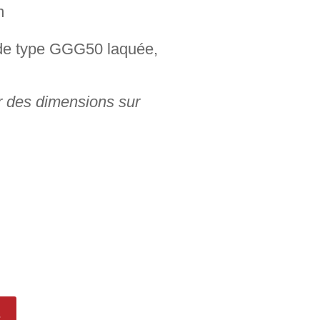
m
de type GGG50 laquée,
r des dimensions sur
s