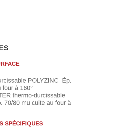
ES
URFACE
urcissable POLYZINC Ép.
 four à 160°
ER thermo-durcissable
p. 70/80 mu cuite au four à
S SPÉCIFIQUES