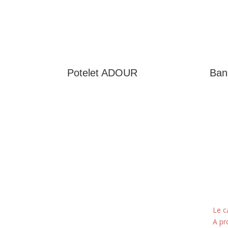
Potelet ADOUR
Banc
Adresse
Nos
5 rue du Marais
Le c
A pr