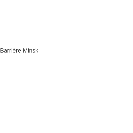
Barrière Minsk
Adresse
5 rue du Marais
Montreuil
93100