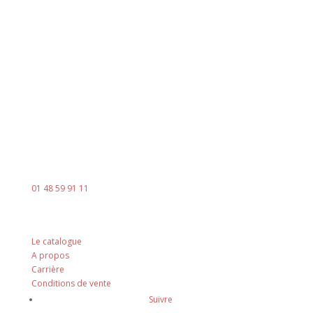
Horaires
Du lundi au jeudi
8h00 - 18h00
Le vendredi : 8h00 - 14h00
Contact
Mail :
contact@ingenia-sa.fr
Téléphone :
01 48 59 91 11
Nos principes
Le catalogue
A propos
Carrière
Conditions de vente
Suivre