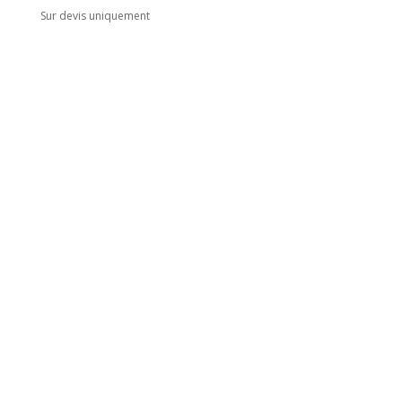
Sur devis uniquement
Adresse
5 rue du Marais
Montreuil
93100
Horaires
Du lundi au jeudi
8h00 - 18h00
Le vendredi : 8h00 - 14h00
Contact
Mail :