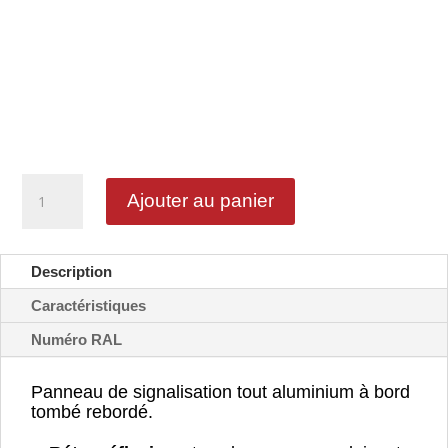
quantité
Ajouter au panier
de
Balise
à
4
Description
chevrons
-
Caractéristiques
J4
Numéro RAL
Panneau de signalisation tout aluminium à bord
tombé rebordé.