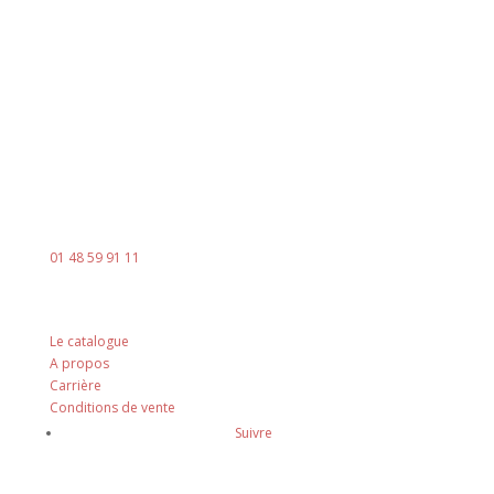
8h00 - 18h00
Le vendredi : 8h00 - 14h00
Contact
Mail :
contact@ingenia-sa.fr
Téléphone :
01 48 59 91 11
Nos principes
Le catalogue
A propos
Carrière
Conditions de vente
Suivre