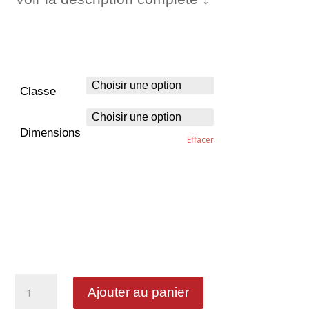
Classe
Dimensions
Effacer
quantité
Ajouter au panier
de
Accès