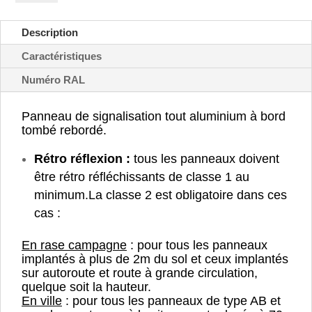
interdit
aux
Description
véhicules
de
Caractéristiques
transport
Numéro RAL
-
B9f
Panneau de signalisation tout aluminium à bord
tombé rebordé.
Rétro réflexion :
tous les panneaux doivent
être rétro réfléchissants de classe 1 au
minimum.
La classe 2 est obligatoire dans ces
cas :
En rase campagne
: pour tous les panneaux
implantés à plus de 2m du sol et ceux implantés
sur autoroute et route à grande circulation,
quelque soit la hauteur.
En ville
: pour tous les panneaux de type AB et