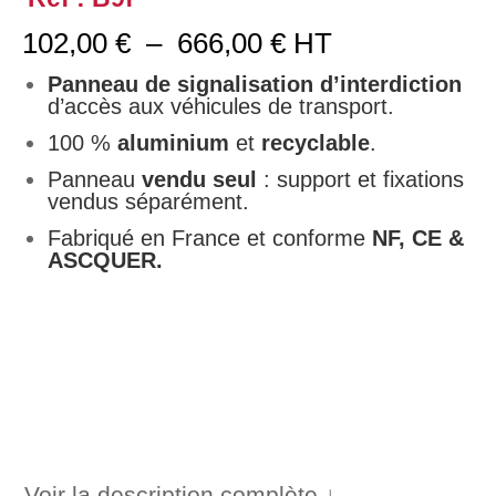
Plage
102,00
€
–
666,00
€
HT
de
prix :
Panneau de signalisation d’interdiction
102,00 €
d’accès aux véhicules de transport.
à
100 %
aluminium
et
recyclable
.
666,00 €
Panneau
vendu seul
: support et fixations
vendus séparément.
Fabriqué en France et conforme
NF, CE &
ASCQUER.
Voir la description complète ↓