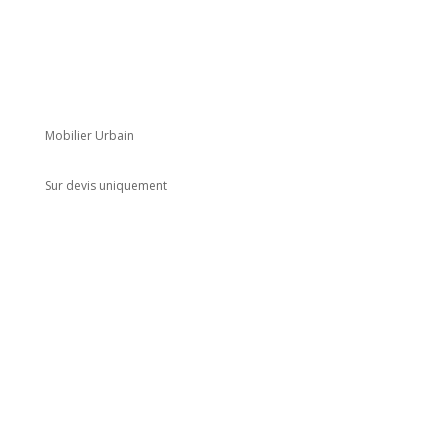
Mobilier Urbain
Sur devis uniquement
Adresse
5 rue du Marais
Montreuil
93100
Horaires
Du lundi au jeudi