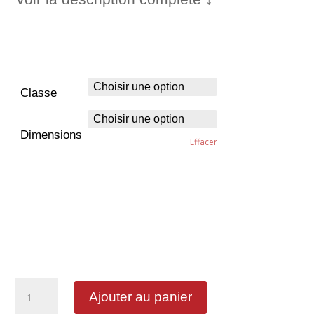
Classe
Dimensions
Effacer
quantité
Ajouter au panier
de
Accès