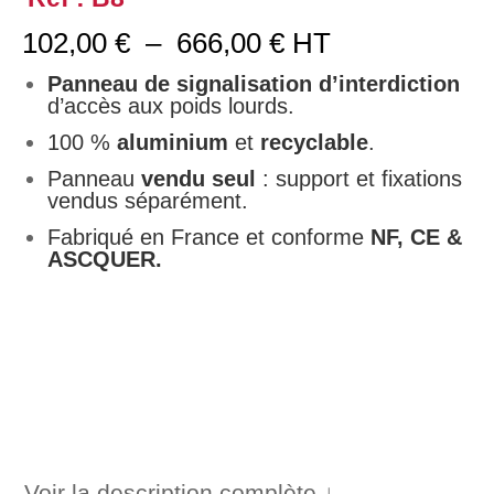
Plage
102,00
€
–
666,00
€
HT
de
prix :
Panneau de signalisation d’interdiction
102,00 €
d’accès aux poids lourds.
à
100 %
aluminium
et
recyclable
.
666,00 €
Panneau
vendu seul
: support et fixations
vendus séparément.
Fabriqué en France et conforme
NF, CE &
ASCQUER.
Voir la description complète ↓