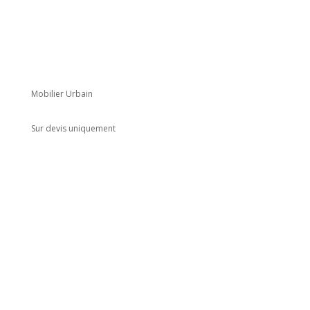
Mobilier Urbain
Sur devis uniquement
Adresse
5 rue du Marais
Montreuil
93100
Horaires
Du lundi au jeudi