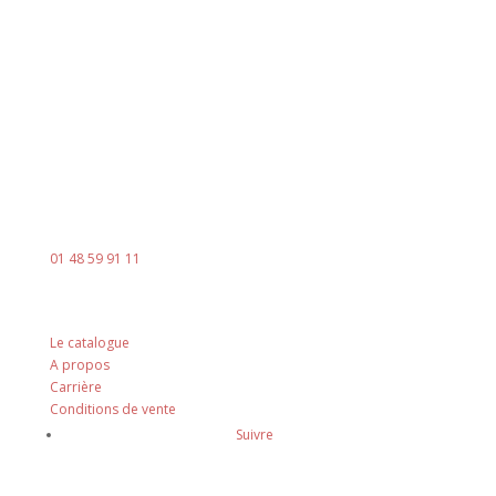
8h00 - 18h00
Le vendredi : 8h00 - 14h00
Contact
Mail :
contact@ingenia-sa.fr
Téléphone :
01 48 59 91 11
Nos principes
Le catalogue
A propos
Carrière
Conditions de vente
Suivre