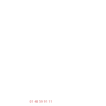
Adresse
5 rue du Marais – Montreuil
93 100
Horaires
Du lundi au vendredi
8h30 – 17h30
Contact
Mail : contact@ingenia-sa.fr
Téléphone :
01 48 59 91 11