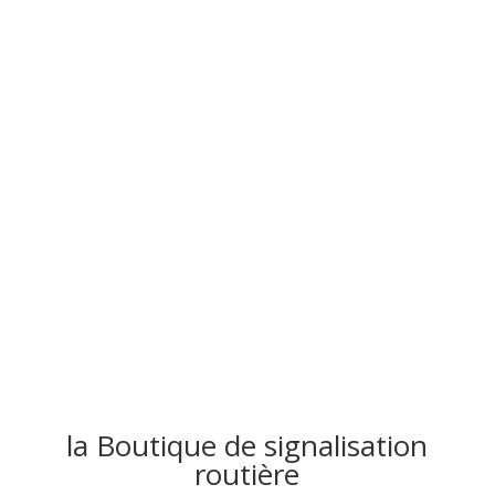
Signalisation routière
Achetez en ligne tout le matériel nécessaire pour
équiper vos villes ou vos travaux d’une signalisation
adaptée pour être en toute sécurité
Livraison offerte dès 500€ d’achat
• livraison en 48h
la Boutique de signalisation
routière