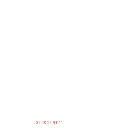
Adresse
5 rue du Marais – Montreuil
93 100
Horaires
Du lundi au vendredi
8h30 – 17h30
Contact
Mail : contact@ingenia-sa.fr
Téléphone :
01 48 59 91 11