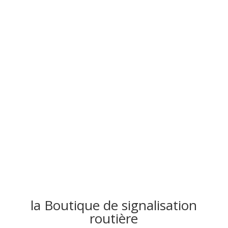
Signalisation routière
Achetez en ligne tout le matériel nécessaire pour
équiper vos villes ou vos travaux d’une signalisation
adaptée pour être en toute sécurité
Livraison offerte dès 500€ d’achat
• livraison en 48h
la Boutique de signalisation
routière