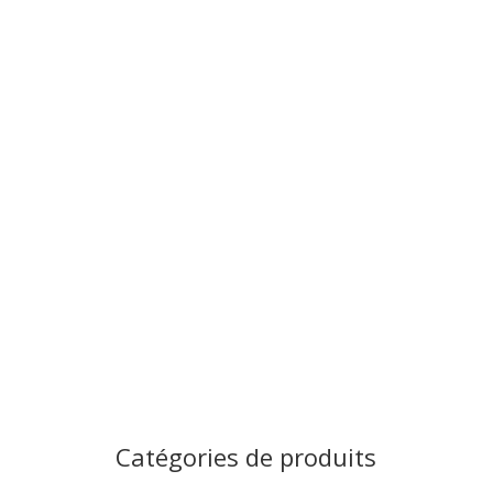
Signalisation de police
En ville, à la campagne ou sur
les autoroutes les panneaux
de police signalent sur des
dangers ou sur des règles à
suivre sur le lieu
d’implantation.
Catégories de produits