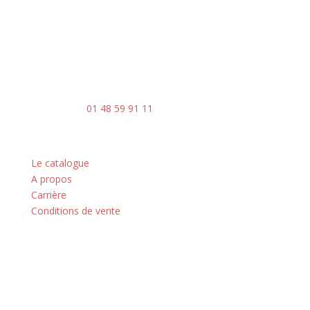
Du lundi au vendredi
8h30 – 17h30
Contact
Mail : contact@ingenia-sa.fr
Téléphone :
01 48 59 91 11
Nos principes
Le catalogue
A propos
Carrière
Conditions de vente