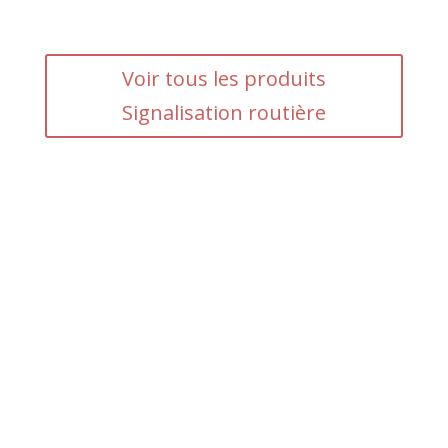
Voir tous les produits
Signalisation routière
Adresse
5 rue du Marais – Montreuil
93 100
Horaires