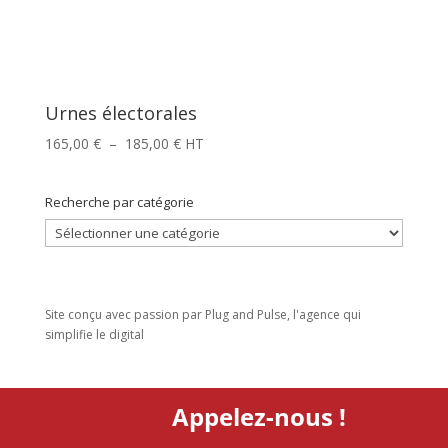
Urnes électorales
Plage
165,00
€
–
185,00
€
HT
de
prix :
Recherche par catégorie
165,00 €
Recherche
à
par
185,00 €
catégorie
Site conçu avec passion par Plug and Pulse, l'agence qui
simplifie le digital
Appelez-nous !