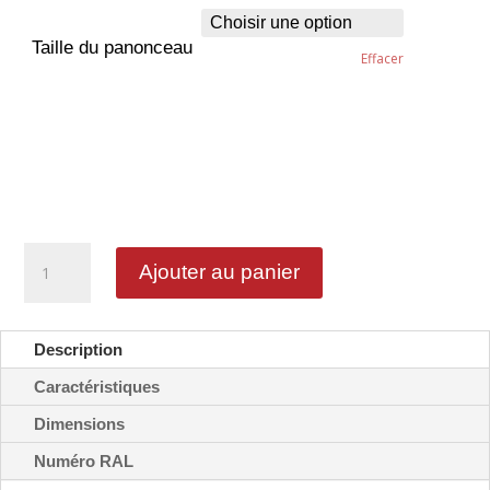
Taille du panonceau
Effacer
quantité
Ajouter au panier
de
Voie
autorisée
aux
Description
vélos
-
Caractéristiques
M9v1
Dimensions
Numéro RAL