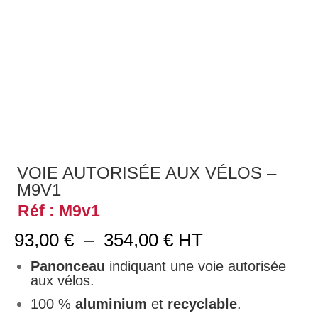
VOIE AUTORISÉE AUX VÉLOS –
M9V1
Réf : M9v1
Plage
93,00
€
–
354,00
€
HT
de
prix :
Panonceau
indiquant une voie autorisée
93,00 €
aux vélos.
à
100 %
aluminium
et
recyclable
.
354,00 €