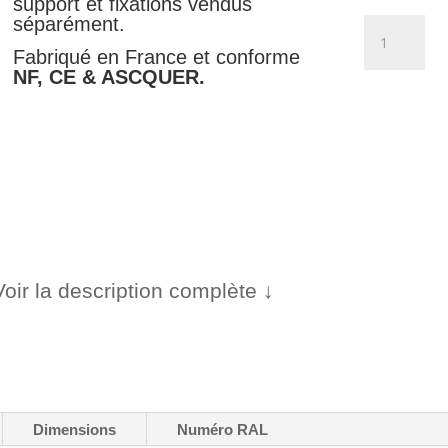
support et fixations vendus
séparément.
quantité
de
Fabriqué en France et conforme
Véhicules
NF, CE & ASCQUER.
légers
-
M4a
Voir la description complète ↓
Dimensions
Numéro RAL