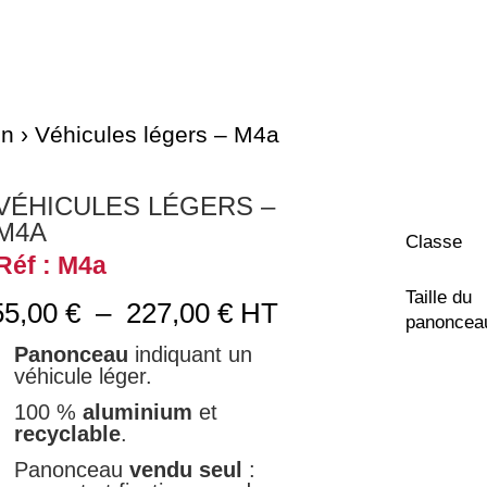
on
› Véhicules légers – M4a
VÉHICULES LÉGERS –
M4A
Classe
Réf : M4a
Taille du
Plage
55,00
€
–
227,00
€
HT
panoncea
de
Panonceau
indiquant un
prix :
véhicule léger.
55,00 €
à
100 %
aluminium
et
227,00 €
recyclable
.
Panonceau
vendu seul
: