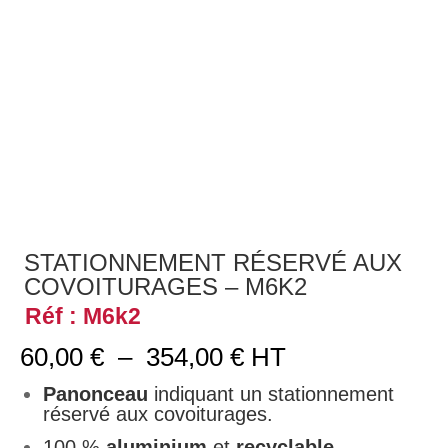
STATIONNEMENT RÉSERVÉ AUX
COVOITURAGES – M6K2
Réf : M6k2
Plage
60,00
€
–
354,00
€
HT
de
prix :
Panonceau
indiquant un stationnement
60,00 €
réservé aux covoiturages.
à
100 %
aluminium
et
recyclable
.