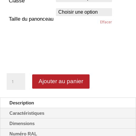
Classe
Taille du panonceau
Effacer
quantité
Ajouter au panier
de
Stationnement
réservé
aux
Description
covoiturages
-
Caractéristiques
M6k2
Dimensions
Numéro RAL