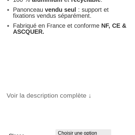
354,00 €
Panonceau
vendu seul
: support et
fixations vendus séparément.
Fabriqué en France et conforme
NF, CE &
ASCQUER.
Voir la description complète ↓