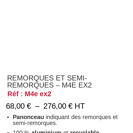
REMORQUES ET SEMI-
REMORQUES – M4E EX2
Réf : M4e ex2
Plage
68,00
€
–
276,00
€
HT
de
prix :
Panonceau
indiquant des remorques et
68,00 €
semi-remorques.
à
100 %
aluminium
et
recyclable
.