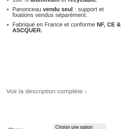
276,00 €
Panonceau
vendu seul
: support et
fixations vendus séparément.
Fabriqué en France et conforme
NF, CE &
ASCQUER.
Voir la description complète ↓