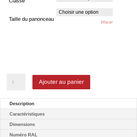
Classe
Taille du panonceau
Effacer
quantité
Ajouter au panier
de
Remorques
et
semi-
Description
remorques
-
Caractéristiques
M4e
Dimensions
ex2
Numéro RAL