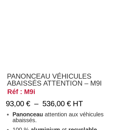
PANONCEAU VÉHICULES
ABAISSÉS ATTENTION – M9I
Réf : M9i
Plage
93,00
€
–
536,00
€
HT
de
prix :
Panonceau
attention aux véhicules
93,00 €
abaissés.
à
100 %
aluminium
et
recyclable
.