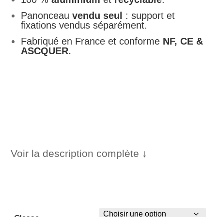
536,00 €
Panonceau
vendu seul
: support et
fixations vendus séparément.
Fabriqué en France et conforme
NF, CE &
ASCQUER.
Voir la description complète ↓