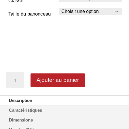
Classe
Taille du panonceau
quantité
Ajouter au panier
de
Panonceau
véhicules
abaissés
Description
attention
-
Caractéristiques
M9i
Dimensions