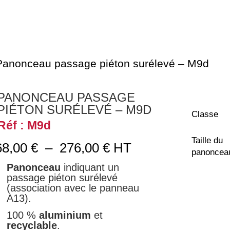
Panonceau passage piéton surélevé – M9d
PANONCEAU PASSAGE
PIÉTON SURÉLEVÉ – M9D
Classe
Réf : M9d
Taille du
Plage
68,00
€
–
276,00
€
HT
panoncea
de
Panonceau
indiquant un
prix :
passage piéton surélevé
68,00 €
(association avec le panneau
à
A13).
276,00 €
100 %
aluminium
et
recyclable
.