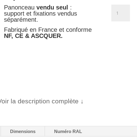
Panonceau
vendu seul
:
quantité
support et fixations vendus
de
séparément.
Panonceau
passage
Fabriqué en France et conforme
NF, CE & ASCQUER.
piéton
surélevé
-
M9d
Voir la description complète ↓
Dimensions
Numéro RAL