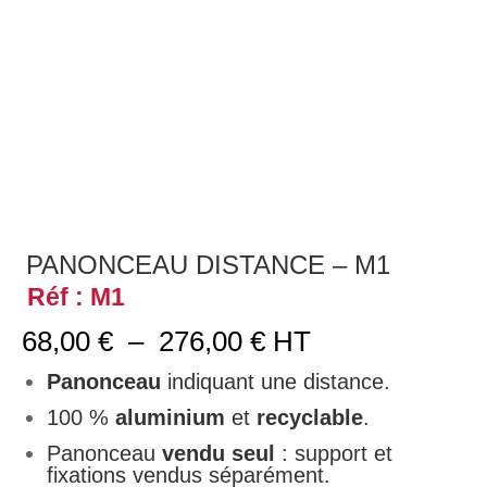
PANONCEAU DISTANCE – M1
Réf : M1
Plage
68,00
€
–
276,00
€
HT
de
prix :
Panonceau
indiquant une distance.
68,00 €
100 %
aluminium
et
recyclable
.
à
276,00 €
Panonceau
vendu seul
: support et
fixations vendus séparément.