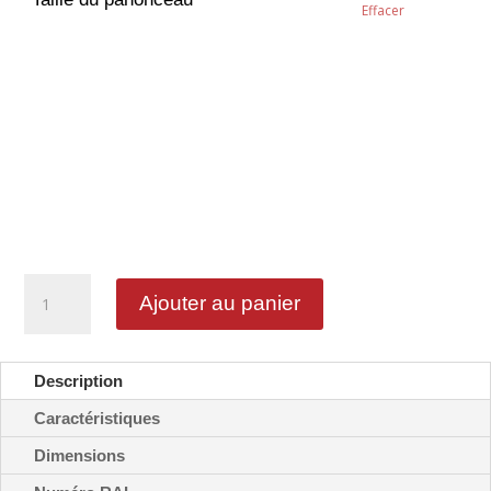
Effacer
quantité
Ajouter au panier
de
Panonceau
distance
-
Description
M1
Caractéristiques
Dimensions