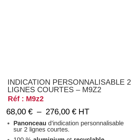
INDICATION PERSONNALISABLE 2
LIGNES COURTES – M9Z2
Réf : M9z2
Plage
68,00
€
–
276,00
€
HT
de
prix :
Panonceau
d’indication personnalisable
68,00 €
sur 2 lignes courtes.
à
100 %
aluminium
et
recyclable
.