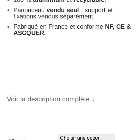
276,00 €
Panonceau
vendu seul
: support et
fixations vendus séparément.
Fabriqué en France et conforme
NF, CE &
ASCQUER.
Voir la description complète ↓