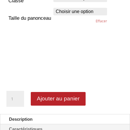
Classe
Taille du panonceau
Effacer
quantité
Ajouter au panier
de
Indication
personnalisable
2
Description
lignes
courtes
Caractéristiques