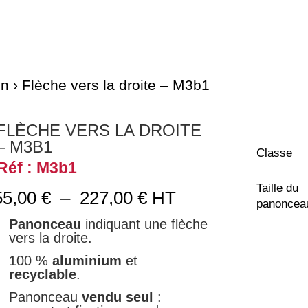
on
› Flèche vers la droite – M3b1
FLÈCHE VERS LA DROITE
– M3B1
Classe
Réf : M3b1
Taille du
Plage
55,00
€
–
227,00
€
HT
panoncea
de
Panonceau
indiquant une flèche
prix :
vers la droite.
55,00 €
à
100 %
aluminium
et
227,00 €
recyclable
.
Panonceau
vendu seul
: