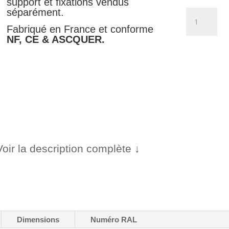
support et fixations vendus
séparément.
quantité
de
Fabriqué en France et conforme
Flèche
NF, CE & ASCQUER.
vers
la
droite
-
M3b1
Voir la description complète ↓
Dimensions
Numéro RAL