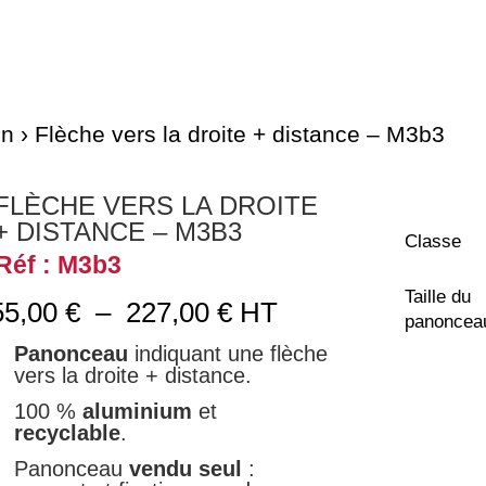
on
› Flèche vers la droite + distance – M3b3
FLÈCHE VERS LA DROITE
+ DISTANCE – M3B3
Classe
Réf : M3b3
Taille du
Plage
55,00
€
–
227,00
€
HT
panoncea
de
Panonceau
indiquant une flèche
prix :
vers la droite + distance.
55,00 €
à
100 %
aluminium
et
227,00 €
recyclable
.
Panonceau
vendu seul
: