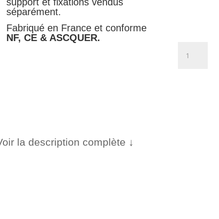
support et fixations vendus
séparément.
Fabriqué en France et conforme
NF, CE & ASCQUER.
quantité
de
Flèche
vers
la
droite
+
distance
-
Voir la description complète ↓
M3b3