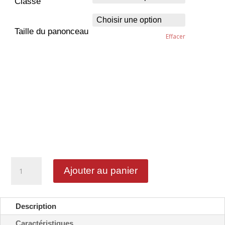
Classe
Taille du panonceau
Effacer
quantité
Ajouter au panier
de
Accès
rocade
+
Description
numéro
-
Caractéristiques