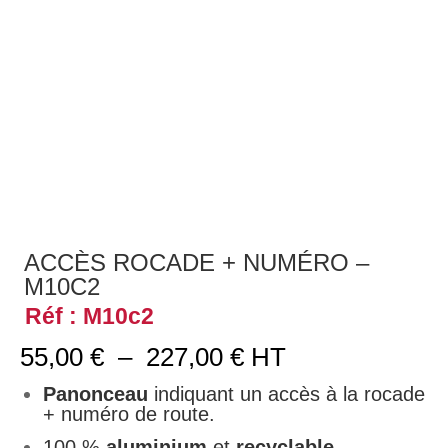
ACCÈS ROCADE + NUMÉRO –
M10C2
Réf : M10c2
Plage
55,00
€
–
227,00
€
HT
de
prix :
Panonceau
indiquant un accès à la rocade
55,00 €
+ numéro de route.
à
100 %
aluminium
et
recyclable
.