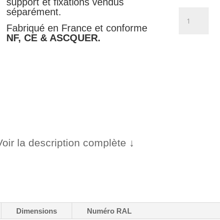
support et fixations vendus
séparément.
quantité
de
Fabriqué en France et conforme
Accès
NF, CE & ASCQUER.
périphériqu
-
M10c3
Voir la description complète ↓
Dimensions
Numéro RAL