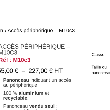
on
› Accès périphérique – M10c3
ACCÈS PÉRIPHÉRIQUE –
M10C3
Classe
Réf : M10c3
Taille du
Plage
55,00
€
–
227,00
€
HT
panoncea
de
Panonceau
indiquant un accès
prix :
au périphérique
55,00 €
à
100 %
aluminium
et
227,00 €
recyclable
.
Panonceau
vendu seul
: